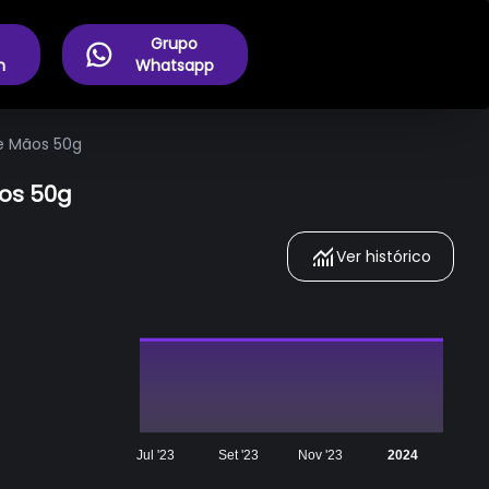
Grupo
m
Whatsapp
de Mãos 50g
ãos 50g
Ver histórico
Jul '23
Set '23
Nov '23
2024