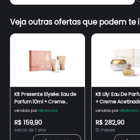
Veja outras ofertas que podem te 
Kit Presente Elysée: Eau de
Kit Lily: Eau De Pa
Parfum 10ml + Creme
+ Creme Acetinad
Acetinado Corporal 75g +
Desodorante Corp
vendido por
oBoticario
vendido por
oBoticario
Creme Acetinado para
R$ 159,90
R$ 282,90
Mãos 30g
cerca de 1 ano
12 meses