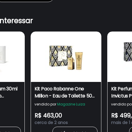
interessar
rfum 30ml
Kit Paco Rabanne One
Kit Perf
o
Million - Eau de Toilette 50ml
Invictus 
oral 250g
+ Shower Gel 100ml
Eau de P
vendido por
Magazine Luiza
vendido po
shower g
R$ 463,00
R$ 499
Rabanne
cerca de 2 anos
mais de 1