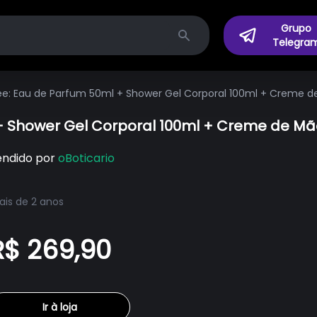
Grupo
Telegra
Search
sée: Eau de Parfum 50ml + Shower Gel Corporal 100ml + Creme 
l + Shower Gel Corporal 100ml + Creme de M
endido por
oBoticario
is de 2 anos
R$ 269,90
Ir à loja