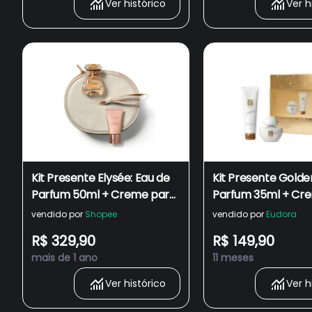
Ver histórico
Ver h
Kit Presente Elysée: Eau de
Kit Presente Golde
Parfum 50ml + Creme para
Parfum 35ml + Cr
Mãos 50g + Frasqueira Nude
Hidratante Desodo
vendido por
Shopee
vendido por
Eudora
- Perfume - OBoticário
Corporal 100g
R$ 329,90
R$ 149,90
mais de 1 ano
11 meses
Ver histórico
Ver h