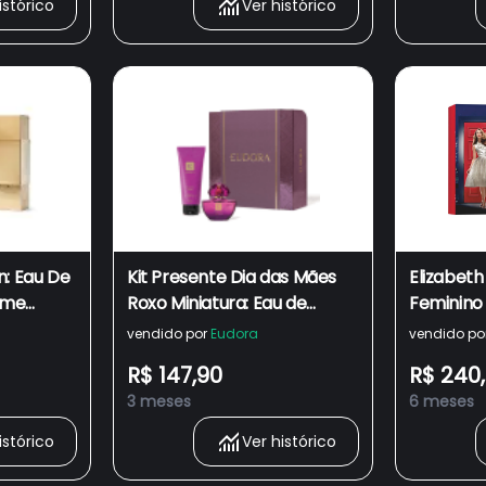
istórico
Ver histórico
n: Eau De
Kit Presente Dia das Mães
Elizabeth
eme
Roxo Miniatura: Eau de
Feminino 
rante
Parfum 35ml + Loção
30ml + L
vendido por
Eudora
vendido po
Desodorante Hidratante
+ Gel De
R$ 147,90
R$ 240
Corporal 100ml
3 meses
6 meses
istórico
Ver histórico