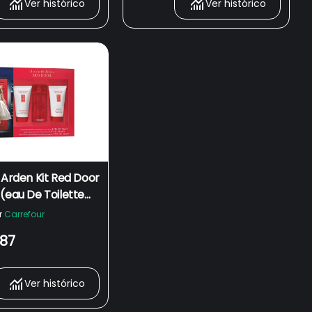
Ver histórico
Ver histórico
 Arden Kit Red Door
(eau De Toilette
oção Corporal 50ml
r
Carrefour
 Banho 50ml)
,87
Ver histórico