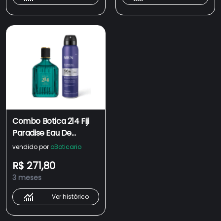
Combo Botica 214 Fiji
Paradise Eau De
Parfum 90 ml + Men
vendido por
oBoticario
Clinical Ultra Protect
R$ 271,80
Desodorante
3 meses
Antitranspirante
90g/150ml
Ver histórico