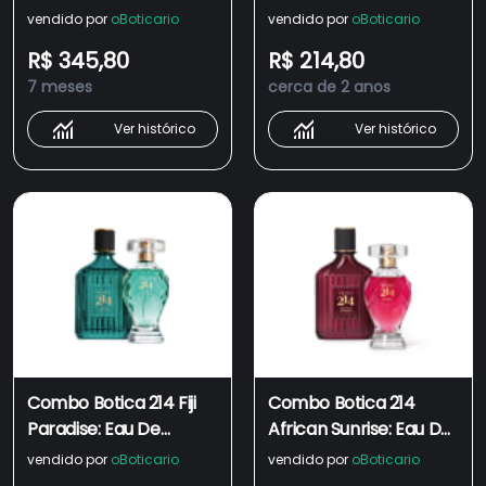
de Parfum Feminino
De Parfum 75ml +
vendido por
oBoticario
vendido por
oBoticario
75ml + Eau de Parfum
Loção Hidratante
R$ 345,80
R$ 214,80
Masculino 90ml
Corporal 200ml
7 meses
cerca de 2 anos
Ver histórico
Ver histórico
Combo Botica 214 Fiji
Combo Botica 214
Paradise: Eau De
African Sunrise: Eau De
Parfum Masculino 90ml
Parfum Floral Frutal
vendido por
oBoticario
vendido por
oBoticario
+ Eau De Parfum
75ml + Eau De Parfum