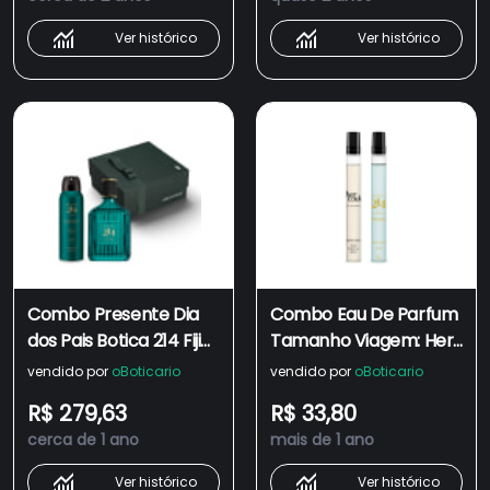
Ver histórico
Ver histórico
Combo Presente Dia
Combo Eau De Parfum
dos Pais Botica 214 Fiji
Tamanho Viagem: Her
Paradise: Eau De
Code 10ml + Botica 214
vendido por
oBoticario
vendido por
oBoticario
Parfum 90ml +
Fiji Paradise 10ml
R$ 279,63
R$ 33,80
Desodorante
cerca de 1 ano
mais de 1 ano
75g/125ml + Caixa de
Presente
Ver histórico
Ver histórico