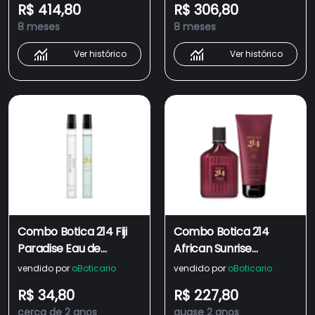
R$ 414,80
R$ 306,80
Feminino 75ml
Fougére Amadeirado
8 meses
8 meses
90ml
Ver histórico
Ver histórico
Combo Botica 214 Fiji
Combo Botica 214
Paradise Eau de
African Sunrise
Parfum 10ml + Quasar
Fougére Amadeirado:
vendido por
oBoticario
vendido por
oBoticario
Vision Desodorante
Eau De Parfum 90ml +
R$ 34,80
R$ 227,80
Colônia 10ml
Loção Corporal 200g
cerca de 2 anos
quase 2 anos