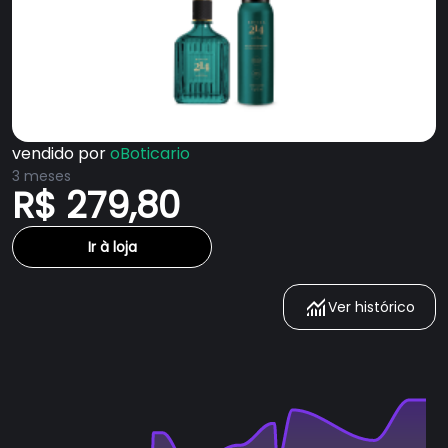
vendido por
oBoticario
3 meses
R$ 279,80
Ir à loja
Ver histórico