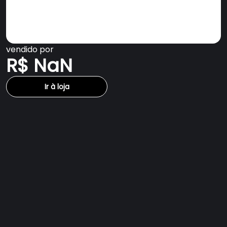
vendido por
R$ NaN
Ir à loja