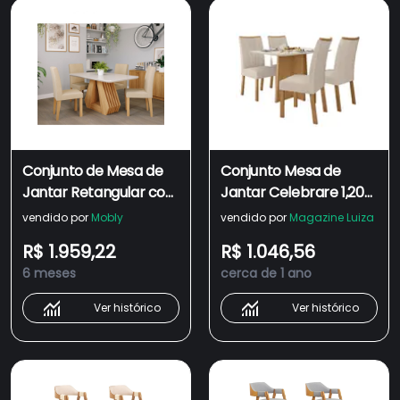
Conjunto de Mesa de
Conjunto Mesa de
Jantar Retangular com
Jantar Celebrare 1,20
Tampo de Vidro Off
com vidro e 4 cadeiras
vendido por
Mobly
vendido por
Magazine Luiza
White Agata e 4
Apogeu Tecido Linho
R$ 1.959,22
R$ 1.046,56
Cadeiras Maia Linho
Rinzai Bege Amendoa
6 meses
cerca de 1 ano
Gengibre e Nature
Clean/off White
Ver histórico
Ver histórico