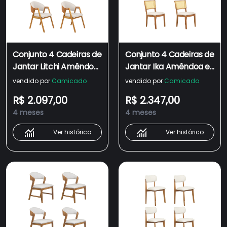
Conjunto 4 Cadeiras de
Conjunto 4 Cadeiras de
Jantar Litchi Amêndoa
Jantar Ika Amêndoa e
com Linho Off White e
Linho Off White com
vendido por
Camicado
vendido por
Camicado
Korino Caramelo -
Tela - WP 59078
R$ 2.097,00
R$ 2.347,00
59194
4 meses
4 meses
Ver histórico
Ver histórico