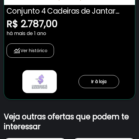
Conjunto 4 Cadeiras de Jantar
Ottawa Amêndoa e Linho Off White
R$ 2.787,00
- 58959
há mais de 1 ano
Ver histórico
Ir à loja
Veja outras ofertas que podem te
interessar