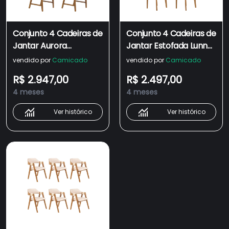
Conjunto 4 Cadeiras de
Conjunto 4 Cadeiras de
Jantar Aurora
Jantar Estofada Lunna
Amêndoa e Linho Off
Amêndoa e Linho Off
vendido por
Camicado
vendido por
Camicado
White - 59138
White - WP 59454
R$ 2.947,00
R$ 2.497,00
4 meses
4 meses
Ver histórico
Ver histórico