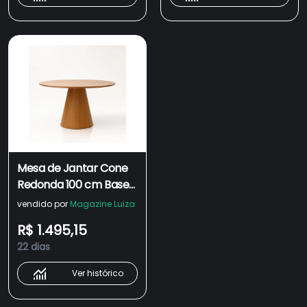
Mesa de Jantar Cone
Redonda 100 cm Base
Madeira Freijó Tampo
vendido por
Magazine Luiza
Freijó
R$ 1.495,15
22 dias
Ver histórico