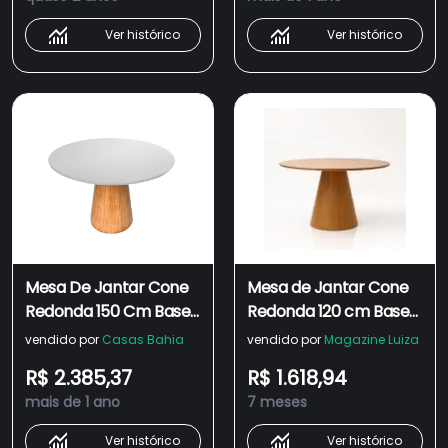
Ver histórico
Ver histórico
Mesa De Jantar Cone
Mesa de Jantar Cone
Redonda 150 Cm Base
Redonda 120 cm Base
Madeira Freijó Tampo
Madeira Freijó Tampo
vendido por
Casas Bahia
vendido por
Magazine Luiza
Laqueado Cor Branco
Freijó
R$ 2.385,37
R$ 1.618,94
mais de 1 ano
7 meses
Ver histórico
Ver histórico