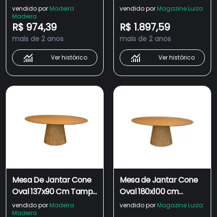
Freijó Tampo Laca +
Tampo Madeira Freijó
vendido por
Madeira
vendido por
Magazine Luiza
Madeira
Vidro - Branco
Base Madeira Freijó
R$ 974,39
R$ 1.897,59
mais de 2 anos
mais de 2 anos
Ver histórico
Ver histórico
Mesa De Jantar Cone
Mesa de Jantar Cone
Oval 137x90 Cm Tampo
Oval 180x100 cm
Freijó Base Madeira
Tampo Madeira Freijó
vendido por
Madeira
vendido por
Magazine Luiza
Madeira
Freijó
Base Madeira Freijó