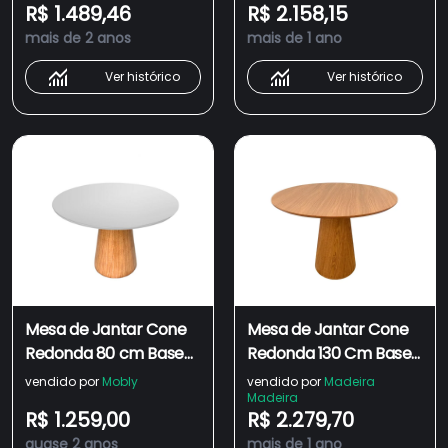
R$ 1.489,46
R$ 2.158,15
mais de 2 anos
mais de 1 ano
Ver histórico
Ver histórico
Mesa de Jantar Cone
Mesa de Jantar Cone
Redonda 80 cm Base
Redonda 130 Cm Base
Madeira Freijó Tampo
Madeira Freijó Tampo
vendido por
Mobly
vendido por
Madeira
Madeira
Laqueado
Freijó Linn Design
R$ 1.259,00
R$ 2.279,70
Decor
quase 2 anos
mais de 1 ano