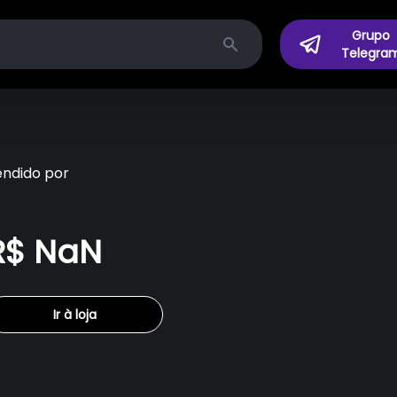
Grupo
Telegra
Search
endido por
R$ NaN
Ir à loja