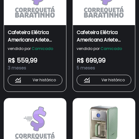
Cafeteira Elétrica
Cafeteira Elétrica
Americana Ariete
Americana Ariete
Vintage programável
Vintage programável
vendido por
Camicado
vendido por
Camicado
R$ 559,99
R$ 699,99
3 meses
5 meses
Ver histórico
Ver histórico