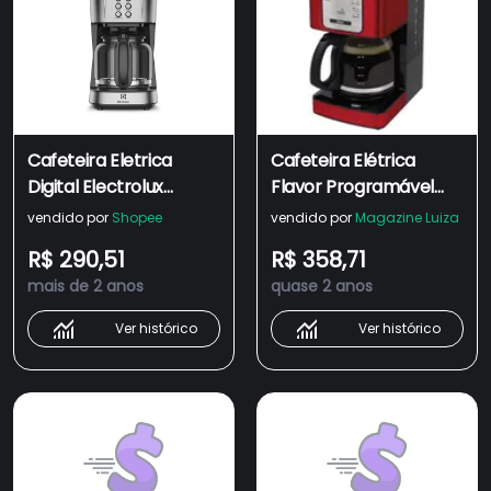
Cafeteira Eletrica
Cafeteira Elétrica
Digital Electrolux
Flavor Programável
Experience ECM30 1,5
Vermelha 4401 1,5L 36
vendido por
Shopee
vendido por
Magazine Luiza
Litros 900w 220v
Xícaras 900W 220V -
R$ 290,51
R$ 358,71
Oster
mais de 2 anos
quase 2 anos
Ver histórico
Ver histórico