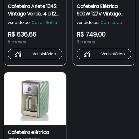
Cafeteira Ariete 1342
Cafeteira Elétrica
Vintage Verde, 4 a 12
900W 127V Vintage
Xícaras, Programável,
Verde Ariete
vendido por
Casas Bahia
vendido por
Camicado
Com Filtro, 900W -
R$ 636,66
R$ 749,00
220V
5 meses
3 meses
Ver histórico
Ver histórico
Cafeteira elétrica