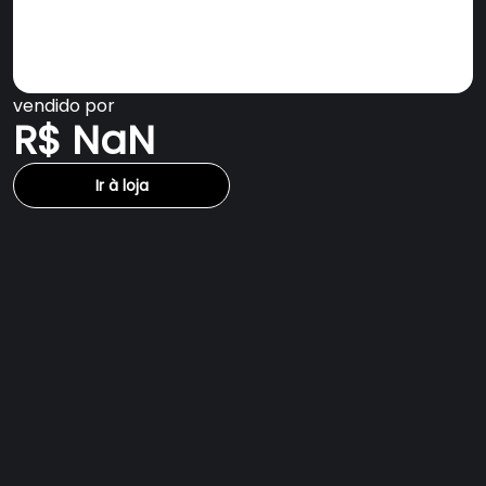
vendido por
R$ NaN
Ir à loja