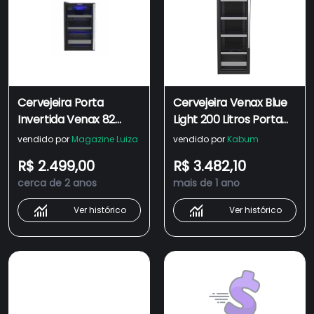
Cervejeira Porta
Cervejeira Venax Blue
Invertida Venax 82
Light 200 Litros Porta
Litros Blue Light Preto
Invertida Preto Fosco
vendido por
Magazine Luiza
vendido por
Kabum
Fosco EXPVQBL100 -
110v 19921.
R$ 2.499,00
R$ 3.482,10
110V
cerca de 2 anos
mais de 1 ano
Ver histórico
Ver histórico