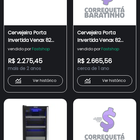
Cervejeira Porta
Cervejeira Porta
Invertida Venax 82
Invertida Venax 82
Litros Blue Light Preto
Litros Blue Light Preto
vendido por
Fastshop
vendido por
Fastshop
Fosco EXPVQBL100
Fosco EXPVQBL100 -
R$ 2.275,45
R$ 2.665,56
220V
mais de 2 anos
cerca de 1 ano
Ver histórico
Ver histórico