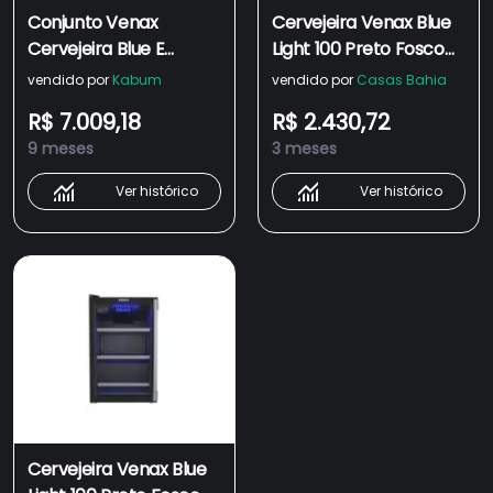
Conjunto Venax
Cervejeira Venax Blue
Cervejeira Blue E
Light 100 Preto Fosco
Adega Piubella, 100
Porta Invertida
vendido por
Kabum
vendido por
Casas Bahia
Litros, Preto Fosco,
R$ 7.009,18
R$ 2.430,72
Porta Invertida, 110v
9 meses
3 meses
Ver histórico
Ver histórico
Cervejeira Venax Blue