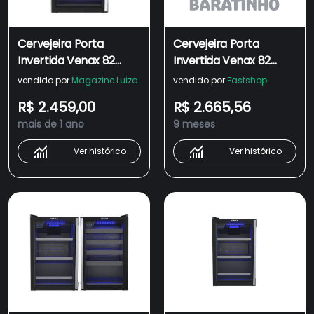
Cervejeira Porta
Cervejeira Porta
Invertida Venax 82
Invertida Venax 82
Litros Blue Light Preto
Litros Blue Light Preto
vendido por
Magazine Luiza
vendido por
Fastshop
Fosco EXPVQBL100 -
Fosco EXPVQBL100 -
R$ 2.459,00
R$ 2.665,56
220V
110V
mais de 1 ano
9 meses
Ver histórico
Ver histórico