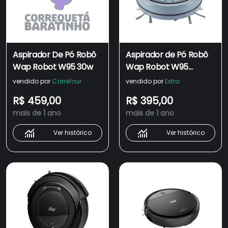
Aspirador De Pó Robô
Aspirador de Pó Robô
Wap Robot W95 30w
Wap Robot W95
Recarregável com
vendido por
Carrefour
vendido por
Extra
Mop de Microfibra
R$ 459,00
R$ 395,00
250ml - Bivolt
mais de 1 ano
mais de 1 ano
Ver histórico
Ver histórico