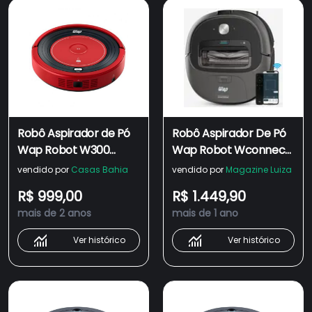
Robô Aspirador de Pó
Robô Aspirador De Pó
Wap Robot W300
Wap Robot Wconnect
Controle Remoto e
Wifi Alexa E Google
vendido por
Casas Bahia
vendido por
Magazine Luiza
Autorrecarga
R$ 999,00
R$ 1.449,90
Vermelho Bivolt a
mais de 2 anos
mais de 1 ano
Bateria
Ver histórico
Ver histórico