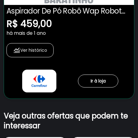
Aspirador De Pó Robô Wap Robot
W95 30w
R$ 459,00
há mais de 1 ano
Ver histórico
Ir à loja
Veja outras ofertas que podem te
interessar