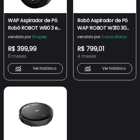
WAP Aspirador de Pó
Robô Aspirador de Pó
Robô ROBOT W90 3 em
WAP ROBOT W310 30W
1, Automático, 250ml,
3 em 1 Base
vendido por
Shopee
vendido por
Casas Bahia
Sistema Antiqueda e
Carregadora Bivolt
R$ 399,99
R$ 799,01
Rodas Emborrachadas,
11 meses
4 meses
30W 3,6VDC Bivolt
Ver histórico
Ver histórico