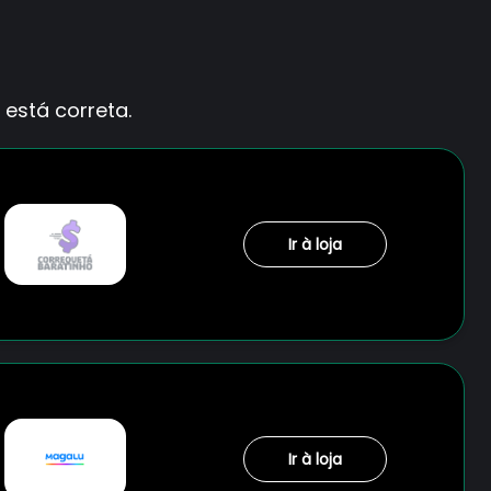
está correta.
Ir à loja
Ir à loja