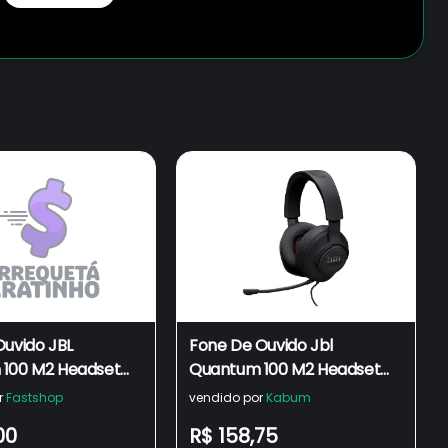
Ouvido JBL
Fone De Ouvido Jbl
100 M2 Headset
Quantum 100 M2 Headset
eto Microfone
Gamer Preto Microfone
r
Fastshop
vendido por
Kabum
stacável
Boom Destacável - Na
00
R$ 158,75