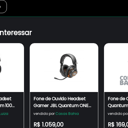
o
interessar
adset
Fone de Ouvido Headset
Fone de 
m 100
Gamer JBL Quantum ONE
Quantum 
Preto
Gamer Pr
Luiza
vendido por
Casas Bahia
vendido po
Boom De
R$ 1.059,00
R$ 169,