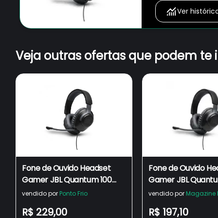
Ver históric
Veja outras ofertas que podem te 
Fone de Ouvido Headset
Fone de Ouvido He
Gamer JBL Quantum 100
Gamer JBL Quantu
Preto
Preto
vendido por
Ponto Frio
vendido por
Magazine 
R$ 229,00
R$ 197,10