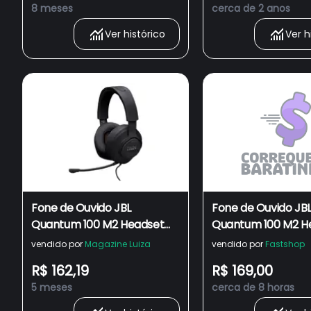
8 meses
cerca de 2 anos
Ver histórico
Ver h
Fone de Ouvido JBL
Fone de Ouvido JB
Quantum 100 M2 Headset
Quantum 100 M2 H
Gamer Preto, Compatível
Gamer Preto, Com
vendido por
Magazine Luiza
vendido por
Fastshop
com Windows Sonic
com Windows Soni
R$ 162,19
R$ 169,00
5 meses
cerca de 8 horas