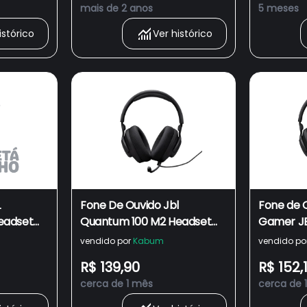
mais de 2 anos
5 meses
istórico
Ver histórico
L
Fone De Ouvido Jbl
Fone de 
eadset
Quantum 100 M2 Headset
Gamer JB
patível
Gamer Preto, Compatível
com Fio 
vendido por
Kabum
vendido po
c
Com WINDOWS Sonic -
Microfon
R$ 139,90
R$ 152,
Bivolt
cerca de 1 mês
cerca de 