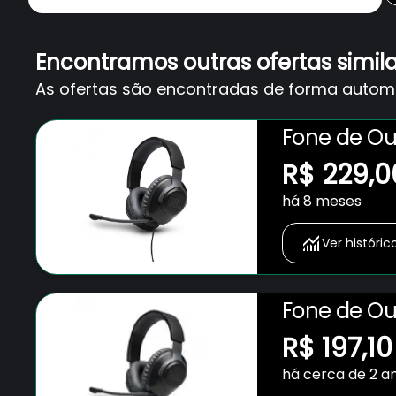
Encontramos outras ofertas simil
As ofertas são encontradas de forma automát
Fone de Ou
Quantum 1
R$ 229,0
há 8 meses
Ver históric
Fone de Ou
Quantum 1
R$ 197,10
há cerca de 2 a