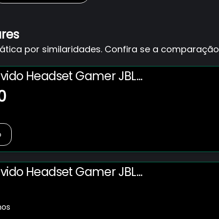
ares
ica por similaridades. Confira se a comparação 
vido Headset Gamer JBL
00 Preto
0
o
vido Headset Gamer JBL
00 Preto
nos