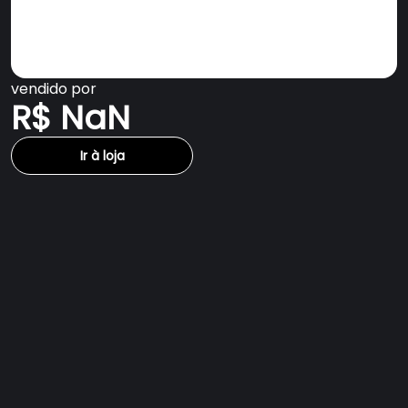
vendido por
R$ NaN
Ir à loja