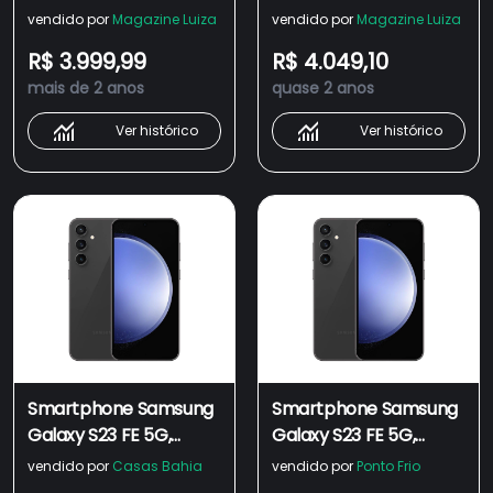
256GB, 8GB RAM,
256GB, 8GB RAM,
vendido por
Magazine Luiza
vendido por
Magazine Luiza
Câmera Tripla
Câmera Tripla
R$ 3.999,99
R$ 4.049,10
50MP+12+10, Tela
50MP+12+10, Tela
mais de 2 anos
quase 2 anos
infinita 6.4
infinita 6.4"
Ver histórico
Ver histórico
Smartphone Samsung
Smartphone Samsung
Galaxy S23 FE 5G,
Galaxy S23 FE 5G,
256GB, 8GB RAM,
256GB, 8GB RAM,
vendido por
Casas Bahia
vendido por
Ponto Frio
Câmera Tripla
Câmera Tripla