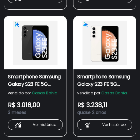
Smartphone Samsung
Smartphone Samsung
Galaxy S23 FE 5G
Galaxy S23 FE 5G
256GB, 8GB RAM,
256GB, 8GB RAM,
vendido por
Casas Bahia
vendido por
Casas Bahia
Câmera Tripla
Câmera Tripla
R$ 3.016,00
R$ 3.238,11
Traseira, Selfie de 10MP,
Traseira, Selfie de 10MP,
3 meses
quase 2 anos
Tela 6.4", Processador
Tela 6.4", Processador
Exynos 2200 Octa Core
Exynos 2200 Octa Core
Ver histórico
Ver histórico
- Grafite
- Creme