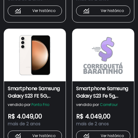
infinita 6.4" Creme
infinita 6.4"- Azul
Ver histórico
Ver histórico
Smartphone Samsung
Smartphone Samsung
Galaxy S23 FE 5G,
Galaxy S23 Fe 5g,
256GB, 8GB RAM,
256gb, 8gb Ram,
vendido por
Ponto Frio
vendido por
Carrefour
Câmera Tripla
Câmera Tripla
R$ 4.049,00
R$ 4.049,00
50MP+12+10, Tela
50mp+12+10, Tela
mais de 2 anos
mais de 2 anos
infinita 6.4" Creme
Infinita 6.4" Grafite
Ver histórico
Ver histórico