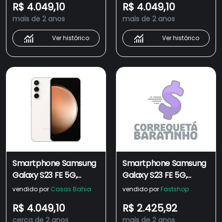
R$ 4.049,10
R$ 4.049,10
50MP+12+10, Tela
50MP+12+10, Tela
mais de 2 anos
mais de 2 anos
infinita 6.4" Grafite
infinita 6.4" Grafite
Ver histórico
Ver histórico
Smartphone Samsung
Smartphone Samsung
Galaxy S23 FE 5G,
Galaxy S23 FE 5G,
256GB, 8GB RAM,
256GB, 8GB RAM,
vendido por
Casas Bahia
vendido por
Fastshop
Câmera Tripla
Câmera Tripla
R$ 4.049,10
R$ 2.425,92
50MP+12+10, Tela
50MP+12+10, Tela
cerca de 2 anos
mais de 2 anos