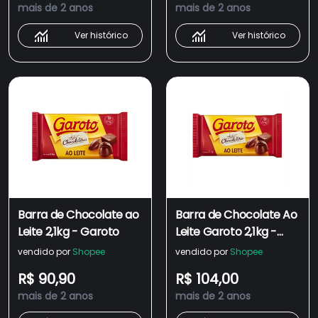
mais de 2 anos
mais de 2 anos
Ver histórico
Ver histórico
Barra de Chocolate ao
Barra de Chocolate Ao
Leite 2,1kg - Garoto
Leite Garoto 2,1kg -
Ovos de Páscoa
vendido por
Shopee
vendido por
Shopee
Bombom Sobremesa
R$ 90,90
R$ 104,00
mais de 2 anos
mais de 2 anos