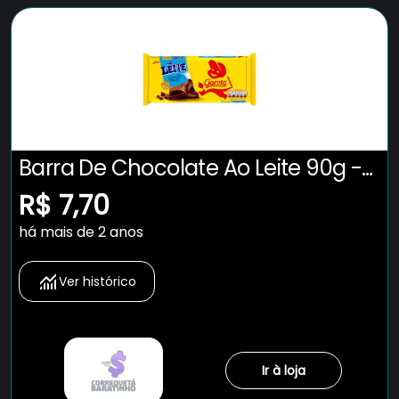
Barra De Chocolate Ao Leite 90g -
Garoto
R$ 7,70
há mais de 2 anos
Ver histórico
Ir à loja