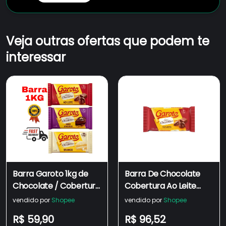
Veja outras ofertas que podem te
interessar
Barra Garoto 1kg de
Barra De Chocolate
Chocolate / Cobertura
Cobertura Ao Leite
Chocolate 1 kg
2,1kg - Garoto
vendido por
Shopee
vendido por
Shopee
sabores: Ao Leite, Meio
R$ 59,90
R$ 96,52
Amargo e Branco