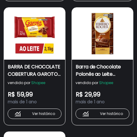
BARRA DE CHOCOLATE
Barra de Chocolate
COBERTURA GAROTO
Polonês ao Leite
SABOR 2.1 KG
Recheio Avelã e Cacau
vendido por
Shopee
vendido por
Shopee
CHOCOLATE AO LEITE
Ferrero Rocher 90g
R$ 59,99
R$ 29,99
mais de 1 ano
mais de 1 ano
Ver histórico
Ver histórico