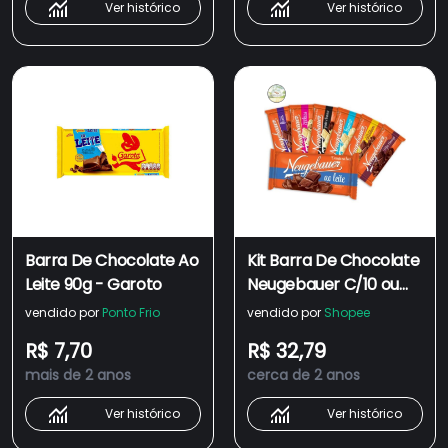
Ver histórico
Ver histórico
Barra De Chocolate Ao
Kit Barra De Chocolate
Leite 90g - Garoto
Neugebauer C/10 ou
C/5 Unidades 90g - Ao
vendido por
Ponto Frio
vendido por
Shopee
Leite, Meio Amargo,
R$ 7,70
R$ 32,79
Branco, Amendoim
mais de 2 anos
cerca de 2 anos
Ver histórico
Ver histórico