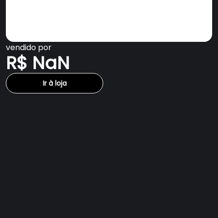
vendido por
R$ NaN
Ir à loja