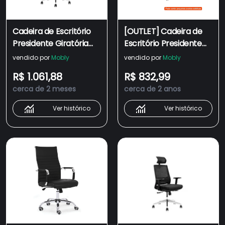
Cadeira de Escritório
[OUTLET] Cadeira de
Presidente Giratória
Escritório Presidente
NR17 Unik Preta
Giratória NR17 Unik
vendido por
Mobly
vendido por
Mobly
Preta
R$ 1.061,88
R$ 832,99
cerca de 2 meses
cerca de 2 anos
Ver histórico
Ver histórico