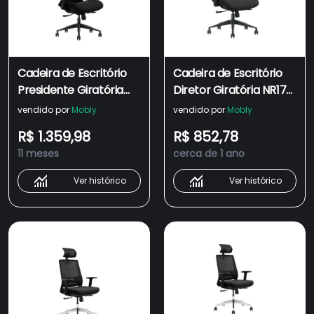
Cadeira de Escritório
Cadeira de Escritório
Presidente Giratória
Diretor Giratória NR17
NR17 Lead Preta
Lead Preta
vendido por
Mobly
vendido por
Mobly
R$ 1.359,98
R$ 852,78
11 meses
cerca de 1 ano
Ver histórico
Ver histórico