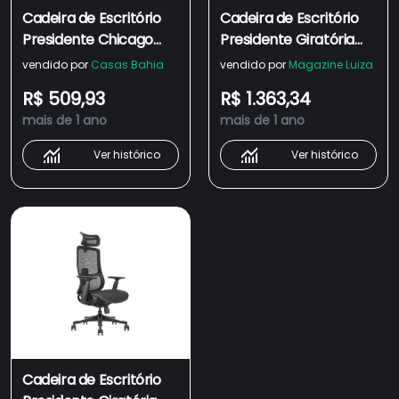
Cadeira de Escritório
Cadeira de Escritório
Presidente Chicago
Presidente Giratória
Giratória Com Sistema
NR17 Unik Preta
vendido por
Casas Bahia
vendido por
Magazine Luiza
Relax Preta Moob -
R$ 509,93
R$ 1.363,34
Preto
mais de 1 ano
mais de 1 ano
Ver histórico
Ver histórico
Cadeira de Escritório