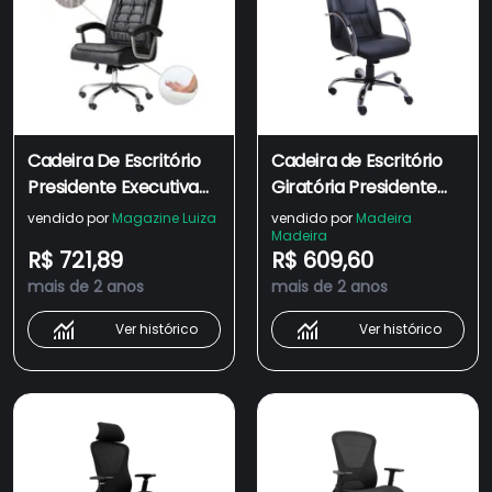
Cadeira De Escritório
Cadeira de Escritório
Presidente Executiva
Giratória Presidente
Big Com Molas
NR17 Ergonômica Day
vendido por
Magazine Luiza
vendido por
Madeira
Madeira
Ensacadas Conforto
Preta Base Cromada
R$ 721,89
R$ 609,60
Giratória Preta - Preto
Comprealegre
mais de 2 anos
mais de 2 anos
- Baba Shop
Ver histórico
Ver histórico