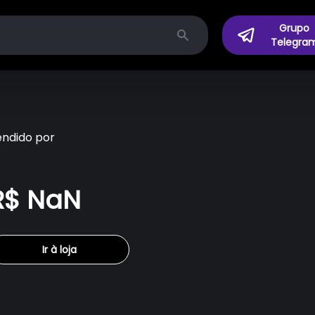
Grupo
Telegra
Search
endido por
R$ NaN
Ir à loja