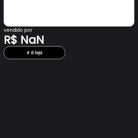
vendido por
R$ NaN
Ir à loja