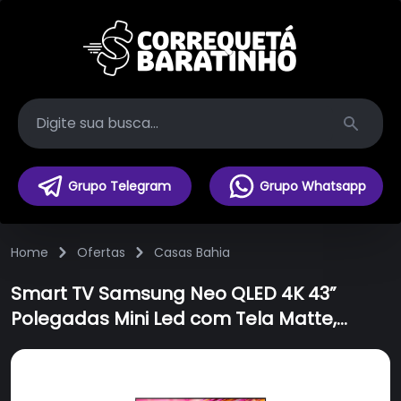
Search
Grupo Telegram
Grupo Whatsapp
Home
Ofertas
Casas Bahia
Smart TV Samsung Neo QLED 4K 43”
Polegadas Mini Led com Tela Matte,
Controle por Gestos e Wi-Fi -
QN43QN90FAGXZD - Bivolt