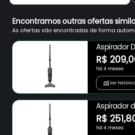
Encontramos outras ofertas simil
As ofertas são encontradas de forma automát
Aspirador 
Em 1 1600W
R$ 209,0
há 4 meses
Ver históric
Aspirador 
em 1 1600W
R$ 251,8
há 4 meses