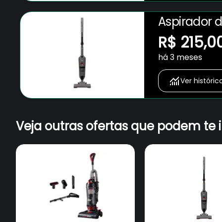
Aspirador 
em 1 1600W
R$ 215,0
há 3 meses
Ver históric
Veja outras ofertas que podem te 