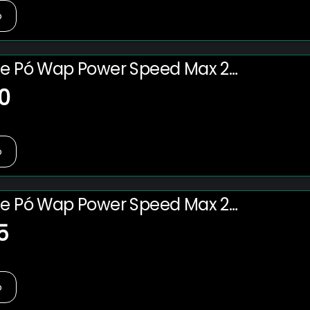
o
de Pó Wap Power Speed Max 2
 220V
0
o
de Pó Wap Power Speed Max 2
 220V
5
o