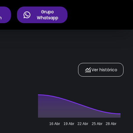
Grupo
m
Whatsapp
Ver histórico
16 Abr
19 Abr
22 Abr
25 Abr
28 Abr