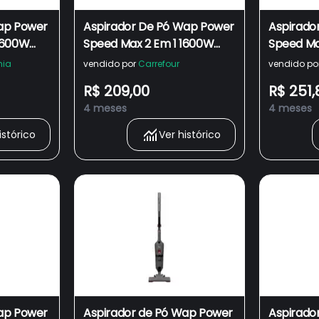
ap Power
Aspirador De Pó Wap Power
Aspirado
1600W
Speed Max 2 Em 1 1600W
Speed Ma
220V
220V
hia
vendido por
Carrefour
vendido po
R$ 209,00
R$ 251,
4 meses
4 meses
istórico
Ver histórico
ap Power
Aspirador de Pó Wap Power
Aspirado