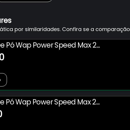
ares
ica por similaridades. Confira se a comparação 
De Pó Wap Power Speed Max 2
 220V
0
o
de Pó Wap Power Speed Max 2
 220V
0