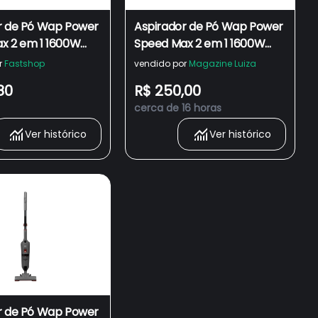
r de Pó Wap Power
Aspirador de Pó Wap Power
x 2 em 1 1600W
Speed Max 2 em 1 1600W
127V
r
Fastshop
vendido por
Magazine Luiza
80
R$ 250,00
cerca de 16 horas
Ver histórico
Ver histórico
r de Pó Wap Power