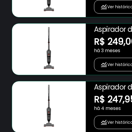
Ver históric
Aspirador 
em 1 1600W
R$ 249,0
há 3 meses
Ver históric
Aspirador 
em 1 1600W
R$ 247,9
há 4 meses
Ver históric