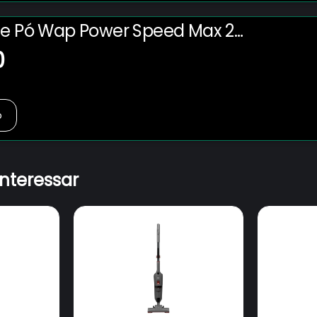
de Pó Wap Power Speed Max 2
 220V
0
o
interessar