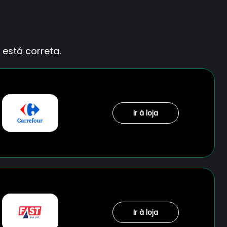
está correta.
Ir à loja
Ir à loja