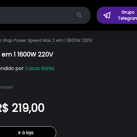
Grupo
Telegra
Search
Pó Wap Power Speed Max 2 em 1 1600W 220V
 em 1 1600W 220V
endido por
Casas Bahia
 meses
R$ 219,00
Ir à loja