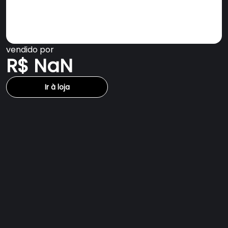
vendido por
R$ NaN
Ir à loja