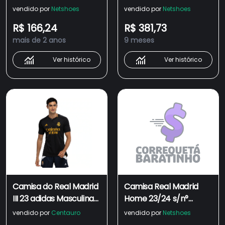
Torcedor Adidas
Torcedor Adidas
vendido por
Netshoes
vendido por
Netshoes
Masculina
Masculina
R$ 166,24
R$ 381,73
mais de 2 anos
9 meses
Ver histórico
Ver histórico
Camisa do Real Madrid
Camisa Real Madrid
III 23 adidas Masculina
Home 23/24 s/n°
Torcedor
Torcedor Adidas
vendido por
Centauro
vendido por
Netshoes
Masculina