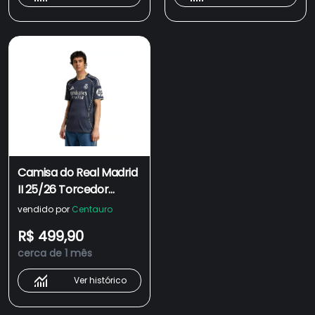
Camisa do Real Madrid
II 25/26 Torcedor
adidas Masculina
vendido por
Centauro
R$ 499,90
cerca de 1 mês
Ver histórico