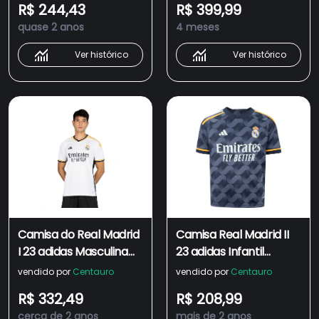
R$ 244,43
R$ 399,99
quase 2 anos
4 meses
Ver histórico
Ver histórico
Camisa do Real Madrid
Camisa Real Madrid II
I 23 adidas Masculina
23 adidas Infantil
Torcedor
Torcedor
vendido por
Centauro
vendido por
Centauro
R$ 332,49
R$ 208,99
cerca de 2 anos
mais de 2 anos