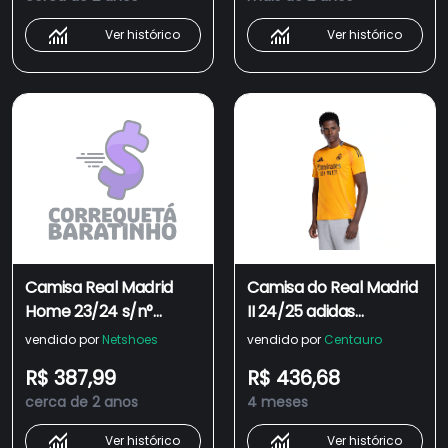
Ver histórico
Ver histórico
Camisa Real Madrid
Camisa do Real Madrid
Home 23/24 s/n°
II 24/25 adidas
Torcedor Adidas
Masculina Torcedor
vendido por
Netshoes
vendido por
Centauro
Masculina
R$ 387,99
R$ 436,68
cerca de 2 anos
4 meses
Ver histórico
Ver histórico