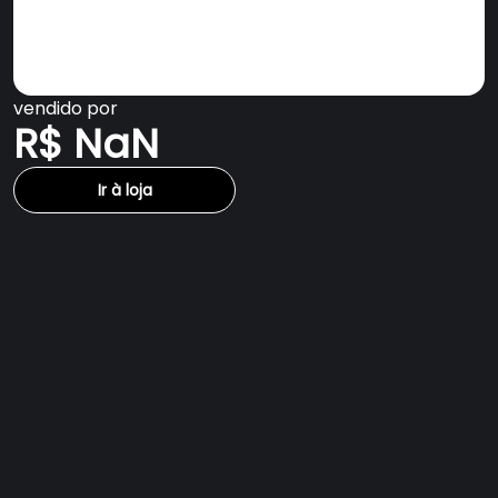
vendido por
R$ NaN
Ir à loja