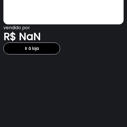
vendido por
R$ NaN
Ir à loja