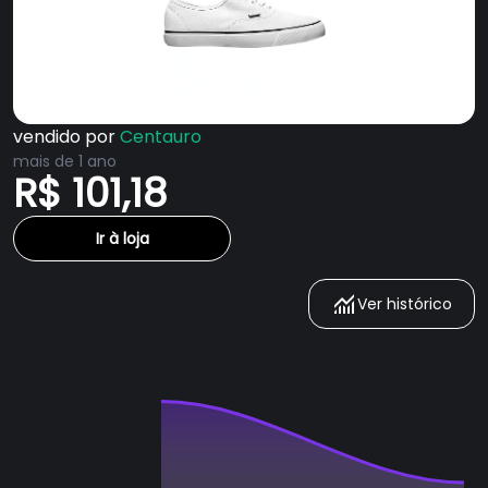
vendido por
Centauro
mais de 1 ano
R$ 101,18
Ir à loja
Ver histórico