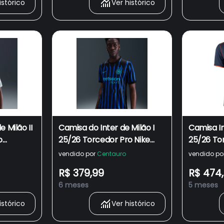
istórico
Ver histórico
e Milão II
Camisa do Inter de Milão I
Camisa Int
o
25/26 Torcedor Pro Nike
25/26 To
Masculina
Masculin
vendido por
Centauro
vendido po
R$ 379,99
R$ 474
6 meses
5 meses
istórico
Ver histórico