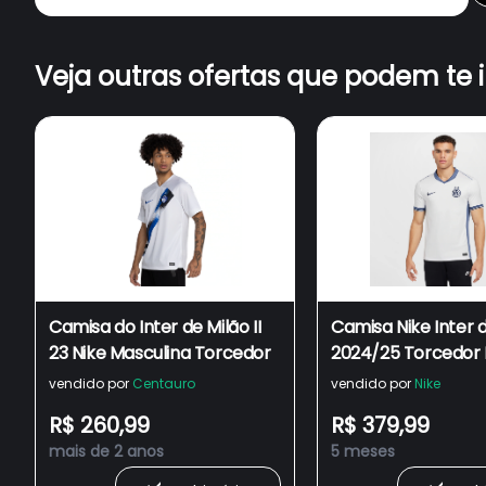
Veja outras ofertas que podem te 
Camisa do Inter de Milão II
Camisa Nike Inter d
23 Nike Masculina Torcedor
2024/25 Torcedor 
Masculina
vendido por
Centauro
vendido por
Nike
R$ 260,99
R$ 379,99
mais de 2 anos
5 meses