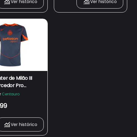
Ver histórico
Ver histórico
er de Milão III
rcedor Pro
a
r
Centauro
,99
Ver histórico