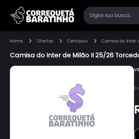
Home
Ofertas
Centauro
Camisa do Inter d
Camisa do Inter de Milão II 25/26 Torced
v
6