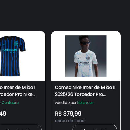
 Inter de Milão I
Camisa Nike Inter de Milão II
rcedor Pro Nike
2025/26 Torcedor Pro
a
Masculina
r
Centauro
vendido por
Netshoes
,49
R$ 379,99
cerca de 1 ano