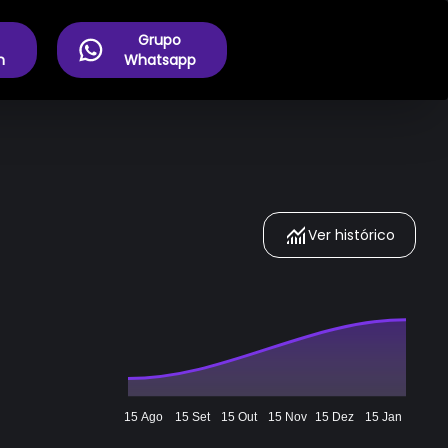
Grupo
m
Whatsapp
Ver histórico
15 Ago
15 Set
15 Out
15 Nov
15 Dez
15 Jan