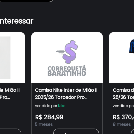
interessar
e Milão II
Camisa Nike Inter de Milão II
Camisa do
Pro
2025/26 Torcedor Pro
25/26 To
Masculina
Masculin
vendido por
Nike
vendido po
R$ 284,99
R$ 370
5 meses
8 meses