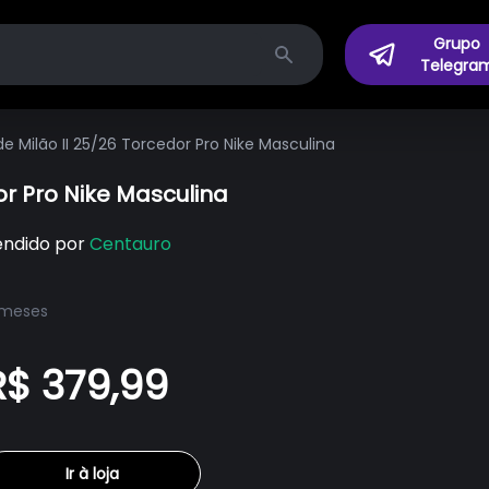
Grupo
Telegra
Search
e Milão II 25/26 Torcedor Pro Nike Masculina
or Pro Nike Masculina
endido por
Centauro
 meses
R$ 379,99
Ir à loja