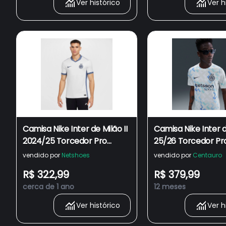
Ver histórico
Ver h
Camisa Nike Inter de Milão II
Camisa Nike Inter d
2024/25 Torcedor Pro
25/26 Torcedor Pr
Masculina
Masculina
vendido por
Netshoes
vendido por
Centauro
R$ 322,99
R$ 379,99
cerca de 1 ano
12 meses
Ver histórico
Ver h