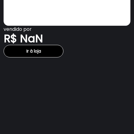
vendido por
R$ NaN
Ir à loja