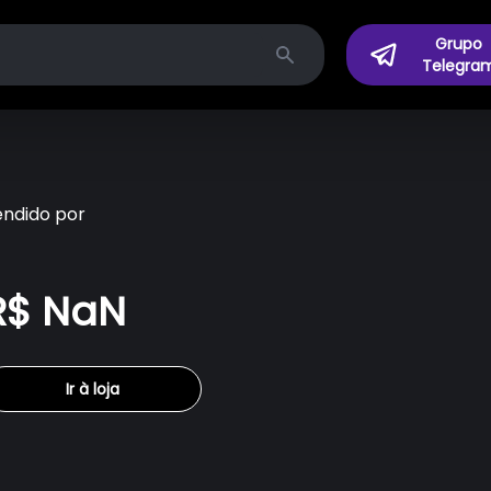
Grupo
Telegra
Search
endido por
R$ NaN
Ir à loja