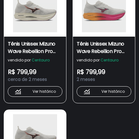
Tênis Unissex Mizuno
Tênis Unissex Mizuno
Wave Rebellion Pro
Wave Rebellion Pro
Low
Low
vendido por
Centauro
vendido por
Centauro
R$ 799,99
R$ 799,99
cerca de 2 meses
2 meses
Ver histórico
Ver histórico