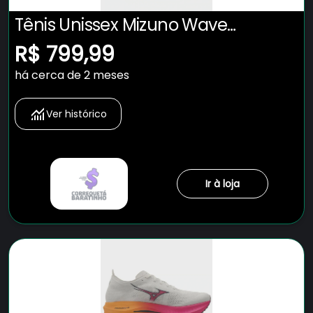
Tênis Unissex Mizuno Wave
Rebellion Pro Low
R$ 799,99
há cerca de 2 meses
Ver histórico
Ir à loja