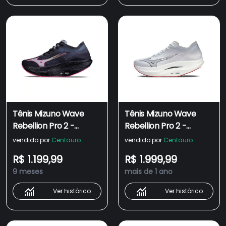
Tênis Mizuno Wave
Tênis Mizuno Wave
Rebellion Pro 2 -
Rebellion Pro 2 -
Unissex
Unissex
vendido por
Centauro
vendido por
Centauro
R$ 1.199,99
R$ 1.999,99
9 meses
mais de 1 ano
Ver histórico
Ver histórico