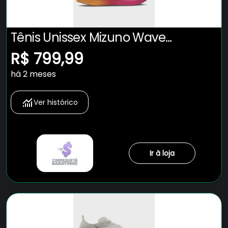
Tênis Unissex Mizuno Wave
Rebellion Pro Low
R$ 799,99
há 2 meses
Ver histórico
Ir à loja