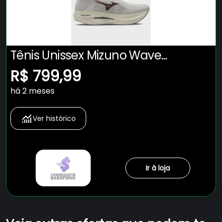
Tênis Unissex Mizuno Wave
Rebellion Pro Low
R$ 799,99
há 2 meses
Ver histórico
Ir à loja