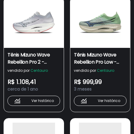
Tênis Mizuno Wave
Tênis Mizuno Wave
Rebellion Pro 2 -
Rebellion Pro Low -
Unissex
Unissex
vendido por
Centauro
vendido por
Centauro
R$ 1.108,41
R$ 999,99
cerca de 1 ano
3 meses
Ver histórico
Ver histórico