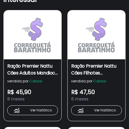
Ração Premier Nattu
Ração Premier Nattu
Cães Adultos Mandioca
Cães Filhotes
Pequeno Porte
Mandioca Pequeno
vendido por
Cobasi
vendido por
Cobasi
Porte
R$ 45,90
R$ 47,50
8 meses
6 meses
Ver histórico
Ver histórico