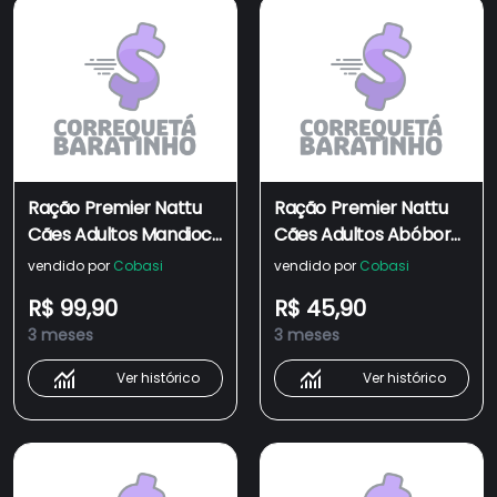
Ração Premier Nattu
Ração Premier Nattu
Cães Adultos Mandioca
Cães Adultos Abóbora
Pequeno Porte
Pequeno Porte
vendido por
Cobasi
vendido por
Cobasi
R$ 99,90
R$ 45,90
3 meses
3 meses
Ver histórico
Ver histórico