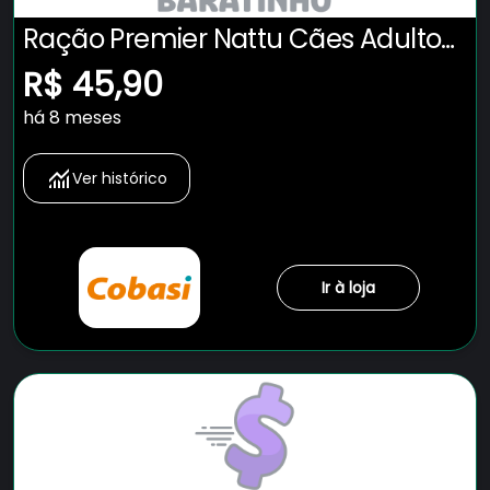
Ração Premier Nattu Cães Adultos
Mandioca Pequeno Porte
R$ 45,90
há 8 meses
Ver histórico
Ir à loja