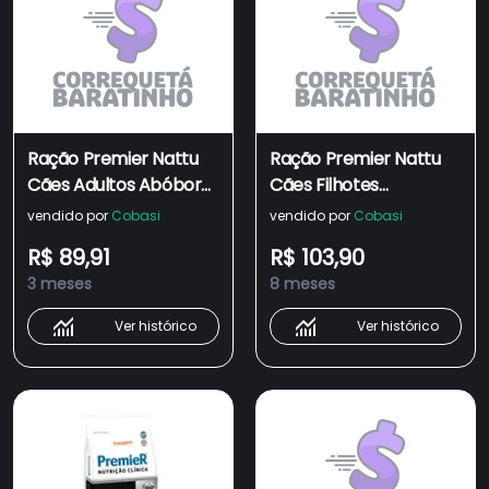
Ração Premier Nattu
Ração Premier Nattu
Cães Adultos Abóbora
Cães Filhotes
Pequeno Porte
Mandioca Pequeno
vendido por
Cobasi
vendido por
Cobasi
Porte
R$ 89,91
R$ 103,90
3 meses
8 meses
Ver histórico
Ver histórico