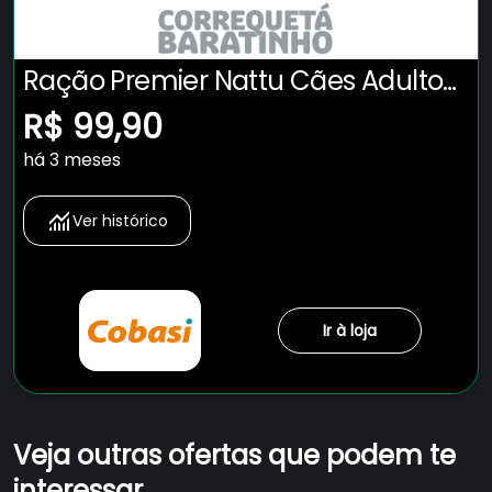
Ração Premier Nattu Cães Adultos
Mandioca Pequeno Porte
R$ 99,90
há 3 meses
Ver histórico
Ir à loja
Veja outras ofertas que podem te
interessar