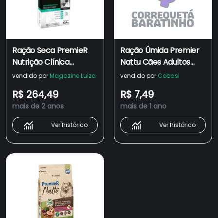
Ração Seca PremieR
Ração Úmida Premier
Nutrição Clínica
Nattu Cães Adultos
Hipoalergênico
Porte Pequeno Frango
vendido por
Magazine Luiza
vendido por
Cobasi
Proteína Hidrolisada e
e Batata-Doce
R$ 264,49
R$ 7,49
Mandioca para Cães
mais de 2 anos
mais de 1 ano
Adultos e Filhotes
Porte Pequeno
Ver histórico
Ver histórico