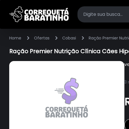
Home
Ofertas
Cobasi
Ração Premier Nutr
Ração Premier Nutrição Clínica Cães Hi
v
3