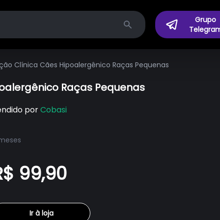
Grupo
Telegra
Search
ição Clínica Cães Hipoalergênico Raças Pequenas
poalergênico Raças Pequenas
endido por
Cobasi
 meses
R$ 99,90
Ir à loja