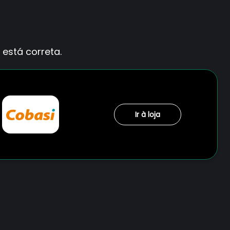
está correta.
Ir à loja