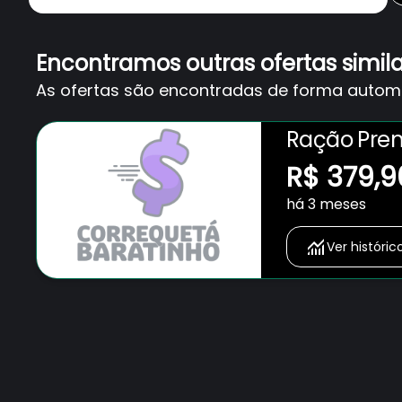
Encontramos outras ofertas simil
As ofertas são encontradas de forma automát
Ração Prem
Hipoalergê
R$ 379,9
há 3 meses
Ver históric