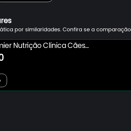
ares
ica por similaridades. Confira se a comparação 
ier Nutrição Clínica Cães
nico Raças Pequenas
0
o