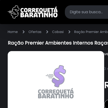
Home
Ofertas
Cobasi
Ração Premier Ambi
Ração Premier Ambientes Internos Raça
v
3