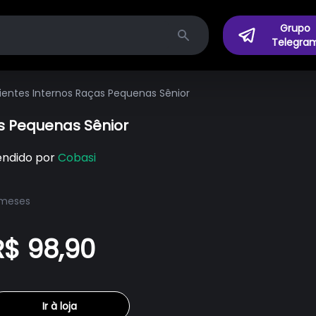
Grupo
Telegra
Search
entes Internos Raças Pequenas Sênior
s Pequenas Sênior
endido por
Cobasi
 meses
R$ 98,90
Ir à loja