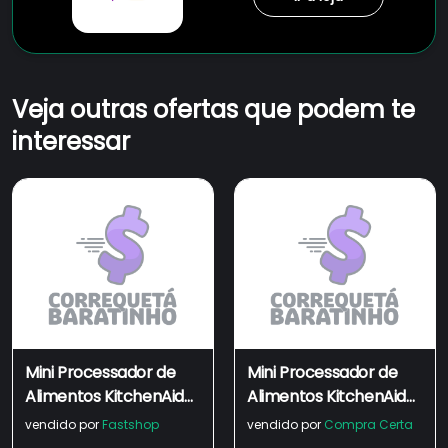
Veja outras ofertas que podem te
interessar
Mini Processador de
Mini Processador de
Alimentos KitchenAid
Alimentos KitchenAid
Empire Red com 02
Onyx Black - KJA03BE
vendido por
Fastshop
vendido por
Compra Certa
Velocidades,
- Outlet