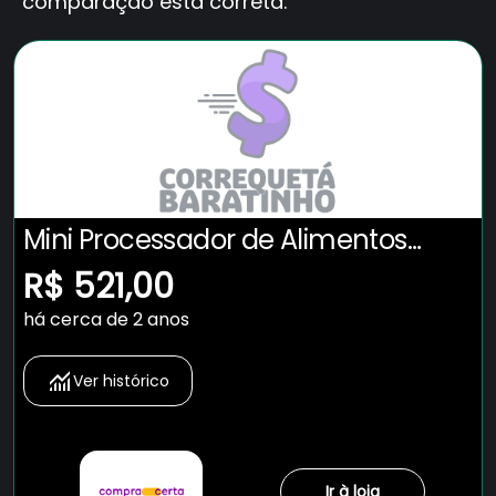
comparação está correta.
Mini Processador de Alimentos
KitchenAid Empire Red - KJA03BV
R$ 521,00
há cerca de 2 anos
Ver histórico
Ir à loja