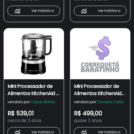
Ver histórico
Ver histórico
Mini Processador de
Mini Processador de
Alimentos KitchenAid -
Alimentos KitchenAid
KJA03BE
Onyx Black - KJA03BE
vendido por
Casas Bahia
vendido por
Compra Certa
R$ 539,01
R$ 499,00
cerca de 2 anos
quase 2 anos
Ver histórico
Ver histórico