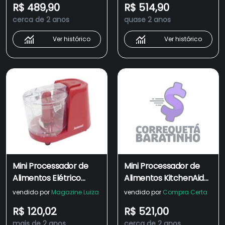
R$ 489,90
R$ 514,90
Capacidade de 0,8
cerca de 2 anos
quase 2 anos
Litros - KJA03BV
Ver histórico
Ver histórico
Mini Processador de
Mini Processador de
Alimentos Elétrico
Alimentos KitchenAid
220V 350ml 2 Lâminas
Empire Red - KJA03BV
vendido por
Magazine Luiza
vendido por
Compra Certa
Vermelho Amvox Apr
R$ 120,02
R$ 521,00
1001 Red 220V
mais de 2 anos
cerca de 2 anos