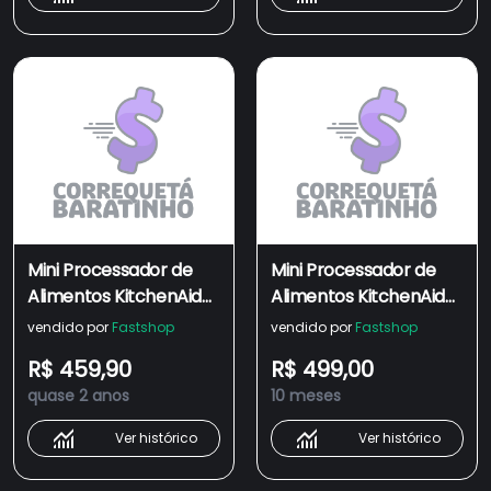
Mini Processador de
Mini Processador de
Alimentos KitchenAid
Alimentos KitchenAid
Empire Red com 02
Empire Red com 02
vendido por
Fastshop
vendido por
Fastshop
Velocidades,
Velocidades,
R$ 459,90
R$ 499,00
Capacidade de 0,8
Capacidade de 0,8
quase 2 anos
10 meses
Litros - KJA03BV
Litros - KJA03BV
Ver histórico
Ver histórico