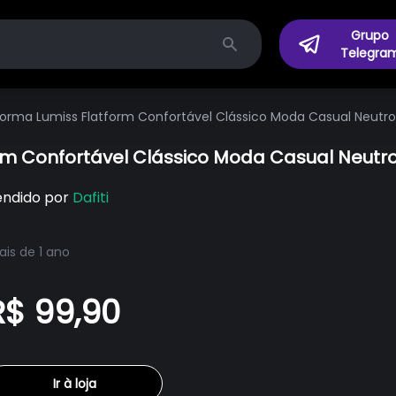
Grupo
Telegra
Search
forma Lumiss Flatform Confortável Clássico Moda Casual Neutr
orm Confortável Clássico Moda Casual Neutr
endido por
Dafiti
is de 1 ano
R$ 99,90
Ir à loja