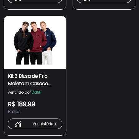
Kit 3 Blusa de Frio
Moletom Casaco
Canguru Fechado Com
vendido por
Dafiti
Capuz Inverno Estiloso
R$ 189,99
Relaxado
8 dias
Ver histórico