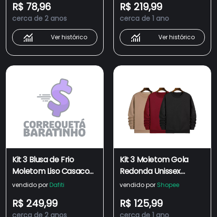
R$ 78,96
R$ 219,99
Masculino Flanelado
Relaxado
cerca de 2 anos
cerca de 1 ano
Liso Sem Estampa Kit
Ver histórico
Ver histórico
Kit 3 Blusa de Frio
Kit 3 Moletom Gola
Moletom Liso Casaco
Redonda Unissex
Canguru Fechado Com
Careca Blusa de Frio
vendido por
Dafiti
vendido por
Shopee
Capuz Inverno
Casaco Feminino
R$ 249,99
R$ 125,99
Relaxado
Masculino Flanelado
cerca de 2 anos
cerca de 1 ano