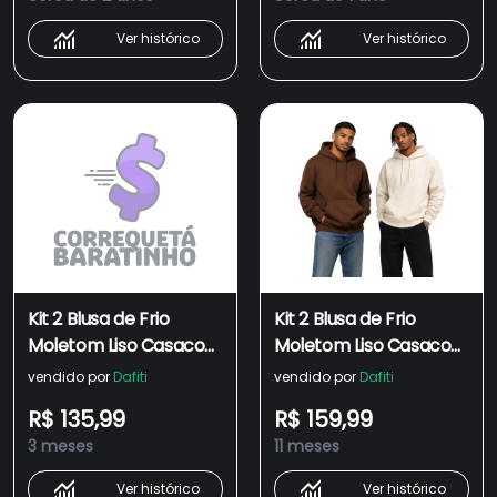
Liso
Ver histórico
Ver histórico
Kit 2 Blusa de Frio
Kit 2 Blusa de Frio
Moletom Liso Casaco
Moletom Liso Casaco
Canguru Fechado Com
Canguru Fechado Com
vendido por
Dafiti
vendido por
Dafiti
Capuz Inverno Preto e
Capuz Inverno Café e
R$ 135,99
R$ 159,99
Café
Off White
3 meses
11 meses
Ver histórico
Ver histórico