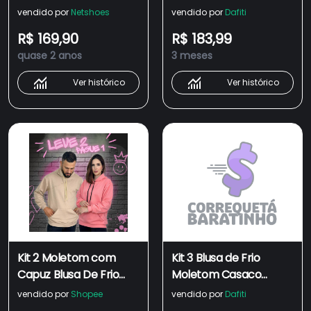
Blusa de Frio Canguru
Casaco Canguru
vendido por
Netshoes
vendido por
Dafiti
Fechado Com Capuz
R$ 169,90
R$ 183,99
Inverno
quase 2 anos
3 meses
Ver histórico
Ver histórico
Kit 2 Moletom com
Kit 3 Blusa de Frio
Capuz Blusa De Frio
Moletom Casaco
Basico Canguru
Canguru Fechado Com
vendido por
Shopee
vendido por
Dafiti
Casaco Feminino
Capuz Inverno Estiloso