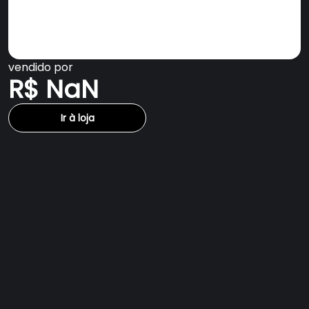
vendido por
R$ NaN
Ir à loja