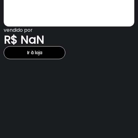
vendido por
R$ NaN
Ir à loja