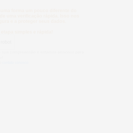
 uma forma um pouco diferente do
e uma verificação rápida. Isso nos
gura e a proteger seus dados.
etapa simples e rápida!
 robot
mos sua compreensão e estamos ansiosos
eber!
m
contato conosco
.