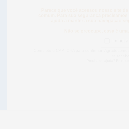
Parece que você acessou nosso site de
comum. Para sua segurança precisamos d
ajuda a manter a sua navegação se
Não se preocupe, essa é uma 
I'm not a
Complete o CAPTCHA para confirmar. Agradece
para te rec
Precisa de ajuda? Entre e