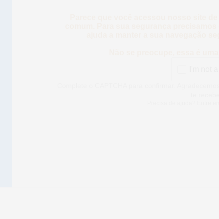
Parece que você acessou nosso site de
comum. Para sua segurança precisamos d
ajuda a manter a sua navegação se
Não se preocupe, essa é uma 
I'm not a
Complete o CAPTCHA para confirmar. Agradece
para te rec
Precisa de ajuda? Entre e