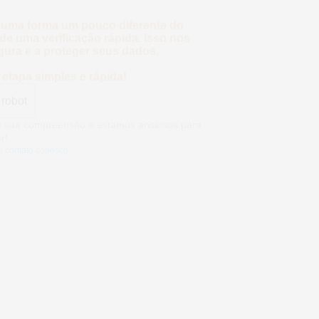
 uma forma um pouco diferente do
e uma verificação rápida. Isso nos
gura e a proteger seus dados.
etapa simples e rápida!
 robot
mos sua compreensão e estamos ansiosos
eber!
m
contato conosco
.