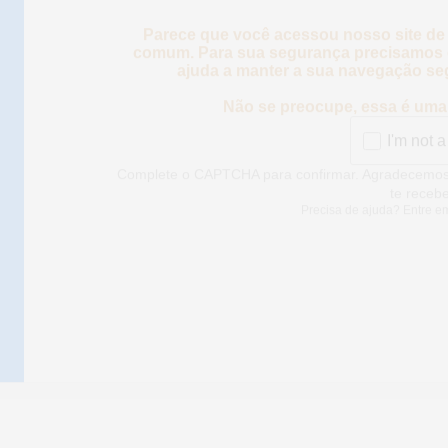
Parece que você acessou nosso site de
comum. Para sua segurança precisamos d
ajuda a manter a sua navegação se
Não se preocupe, essa é uma 
I'm not a
Complete o CAPTCHA para confirmar. Agradece
para te rec
Precisa de ajuda? Entre e