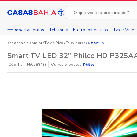
Pular
Página inicial da Casas Bahia
para
conteúdo
principal
Departamentos
Telefonia
Eletrodomésticos
Tvs e Vídeo
Conteúdo principal
casasbahia.com.br
TV e Vídeo
Televisores
Smart TV
Smart TV LED 32" Philco HD P32SAA
(Cód. Item
55068843
)
Outros produtos
Philco