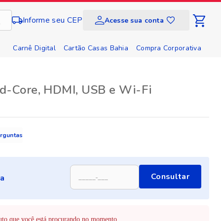
Informe seu CEP
Acesse sua conta
Carnê Digital
Cartão Casas Bahia
Compra Corporativa
Soluções e Serviços
d-Core, HDMI, USB e Wi-Fi
rguntas
perguntas
Consultar
ga
duto que você está procurando no momento.