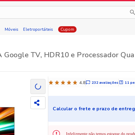
Móveis
Eletroportáteis
Cupom
 Google TV, HDR10 e Processador Qua
Carregando
4.8 de 5 estrelas
4.8
232
avaliações
11
pe
com 232 avaliações
com 11 
Compartilhar esse produto
Calcular o frete e prazo de entre
Infelizmente não temos estoque do pro