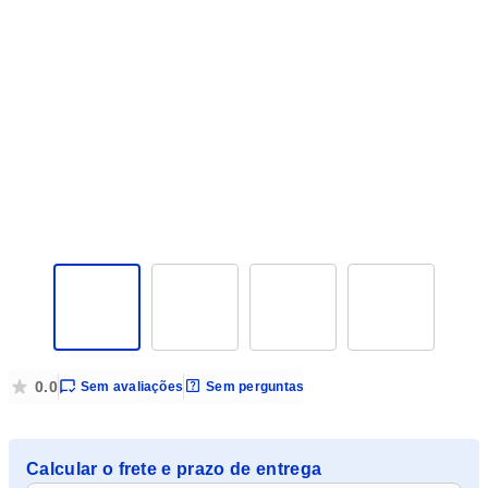
0 de 5 estrelas
0.0
Sem
avaliações
Sem
perguntas
com 0 avaliações
com 0 perguntas
Calcular o frete e prazo de entrega