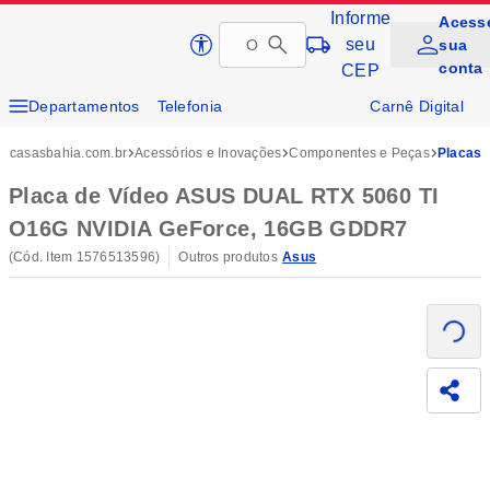
Informe
Acess
Pular
seu
sua
Página inicial da Casas Bahia
para
conta
CEP
conteúdo
principal
Departamentos
Telefonia
Carnê Digital
Conteúdo principal
Eletrodomésticos
Tvs e Vídeo
Cartão Casas Bahia
casasbahia.com.br
Acessórios e Inovações
Componentes e Peças
Placa
Móveis
Eletroportáteis
Cupom
Compra Corporativa
Placa de Vídeo ASUS DUAL RTX 5060 TI
O16G NVIDIA GeForce, 16GB GDDR7
Soluções e Serviços
(Cód. Item
1576513596
)
Outros produtos
Asus
Carregando
Compa