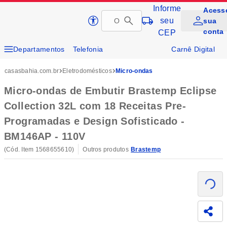
Informe
Acess
Pular
seu
sua
Página inicial da Casas Bahia
para
conta
CEP
conteúdo
principal
Departamentos
Telefonia
Carnê Digital
Conteúdo principal
Eletrodomésticos
Tvs e Vídeo
Cartão Casas Bahia
casasbahia.com.br
Eletrodomésticos
Micro-ondas
Móveis
Eletroportáteis
Cupom
Compra Corporativa
Micro-ondas de Embutir Brastemp Eclipse
Collection 32L com 18 Receitas Pre-
Soluções e Serviços
Programadas e Design Sofisticado -
BM146AP - 110V
(Cód. Item
1568655610
)
Outros produtos
Brastemp
Carregando
Compa