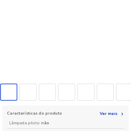
Características do produto
Ver mais
Lâmpada piloto do produto não
Lâmpada piloto
:
não