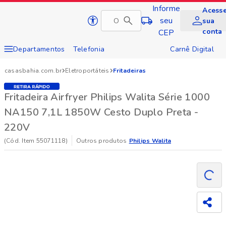
Informe
Acess
Pular
seu
sua
Página inicial da Casas Bahia
para
conta
CEP
conteúdo
principal
Departamentos
Telefonia
Carnê Digital
Conteúdo principal
Eletrodomésticos
Tvs e Vídeo
Cartão Casas Bahia
casasbahia.com.br
Eletroportáteis
Fritadeiras
Móveis
Eletroportáteis
Cupom
Compra Corporativa
Fritadeira Airfryer Philips Walita Série 1000
Soluções e Serviços
NA150 7,1L 1850W Cesto Duplo Preta -
220V
(Cód. Item
55071118
)
Outros produtos
Philips Walita
Carr
Compa