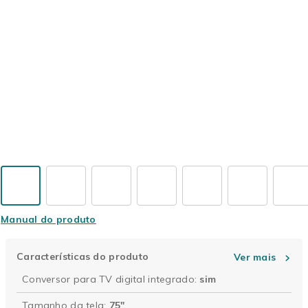
Manual do produto
Características do produto
Ver mais
Conversor para TV digital integrado do produto simetros
Conversor para TV digital integrado
:
sim
Tamanho da tela do produto 75"
Tamanho da tela
:
75"