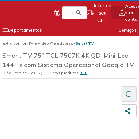
Informe
Acess
Pular
seu
sua
Página inicial do Extra
para
conta
CEP
conteúdo
principal
Departamentos
Serviços
Conteúdo principal
Smartphones
Eletrodomésticos
extra.com.br
TV e Vídeo
Televisores
Smart TV
TV e Vídeo
Móveis
Smart TV 75" TCL 75C7K 4K QD-Mini Led
144Hz com Sistema Operacional Google TV
Eletroportáteis
Informática
(Cód. Item
55069662
)
Outros produtos
TCL
Carre
Comp