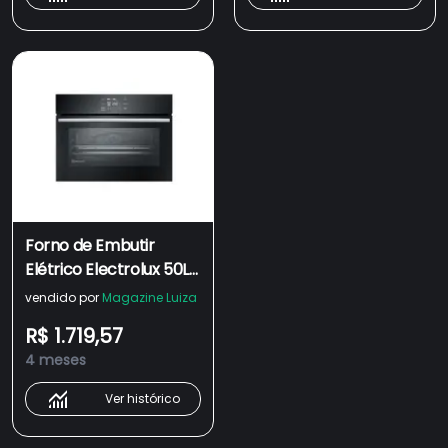
Forno de Embutir
Elétrico Electrolux 50L
Experience Air Fryer,
vendido por
Magazine Luiza
PerfectCook360 e
R$ 1.719,57
Painel Touch (OE5EA)
4 meses
Ver histórico