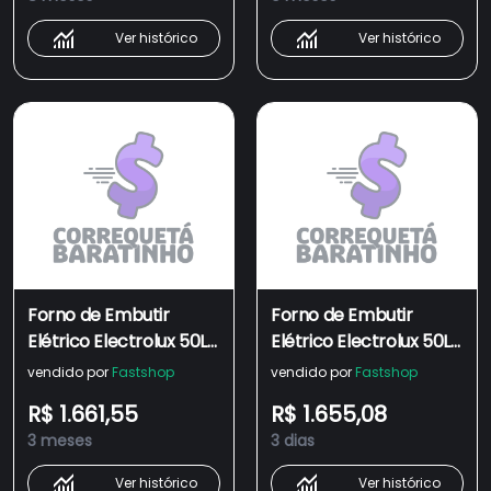
110V
Ver histórico
Ver histórico
Forno de Embutir
Forno de Embutir
Elétrico Electrolux 50L
Elétrico Electrolux 50L
Experience Air Fryer,
Experience Air Fryer,
vendido por
Fastshop
vendido por
Fastshop
PerfectCook360 e
PerfectCook360 e
R$ 1.661,55
R$ 1.655,08
Painel Touch (OE5EA)
Painel Touch (OE5EA)
3 meses
3 dias
220
110
Ver histórico
Ver histórico