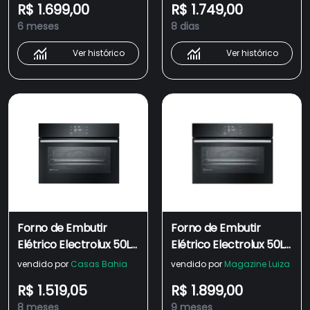
R$ 1.699,00
R$ 1.749,00
Painel Touch (OE5EA) -
Painel Touch (OE5EA)
6 meses
8 dias
220V
Ver histórico
Ver histórico
Forno de Embutir
Forno de Embutir
Elétrico Electrolux 50L
Elétrico Electrolux 50L
Experience Air Fryer,
Experience Air Fryer,
vendido por
Casas Bahia
vendido por
Magazine Luiza
PerfectCook360 e
PerfectCook360 e
R$ 1.519,05
R$ 1.899,00
Painel Touch (OE5EA) -
Painel Touch (OE5EA)
8 meses
9 meses