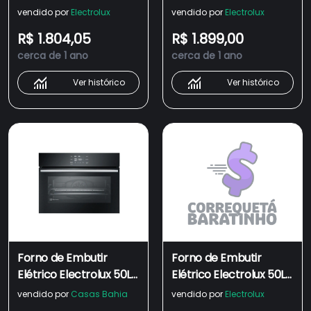
Experience Air Fryer,
Experience Air Fryer,
vendido por
Electrolux
vendido por
Electrolux
PerfectCook360 e
PerfectCook360 e
R$ 1.804,05
R$ 1.899,00
Painel Touch (OE5EA)
Painel Touch (OE5EA)
cerca de 1 ano
cerca de 1 ano
Ver histórico
Ver histórico
Forno de Embutir
Forno de Embutir
Elétrico Electrolux 50L
Elétrico Electrolux 50L
Experience Air Fryer,
Experience Air Fryer,
vendido por
Casas Bahia
vendido por
Electrolux
PerfectCook360 e
PerfectCook360 e