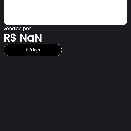
vendido por
R$ NaN
Ir à loja