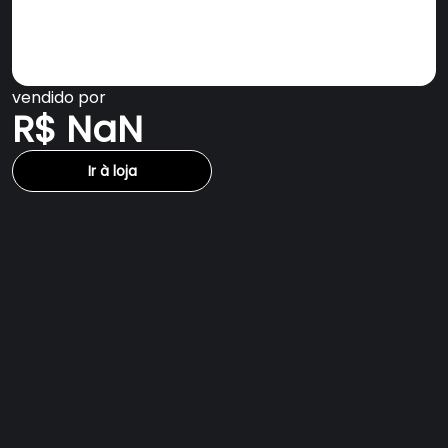
vendido por
R$ NaN
Ir à loja