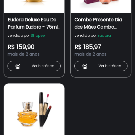
Eudora Deluxe Eau De
Combo Presente Dia
Parfum Eudora - 75ml
das Mães Combo
(Perfume Feminino)
Magnific: Eau de
vendido por
Shopee
vendido por
Eudora
Parfum 75ml + Creme
R$ 159,90
R$ 185,97
Acetinado 200g +
mais de 2 anos
mais de 2 anos
Sacola Eudora M
Ver histórico
Ver histórico