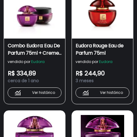
Combo Eudora: Eau De
Eudora Rouge Eau de
Parfum 75ml + Creme
Parfum 75ml
Hidratante
vendido por
Eudora
vendido por
Eudora
Desodorante Corporal
R$ 334,89
R$ 244,90
250g
cerca de 1 ano
3 meses
Ver histórico
Ver histórico