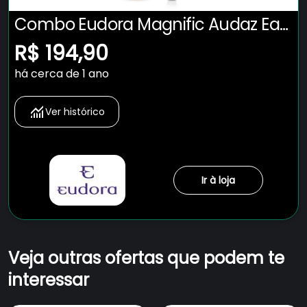
Combo Eudora Magnific Audaz Eau
de Parfum 75ml + Batom 1,8g
R$ 194,90
há cerca de 1 ano
Ver histórico
Ir à loja
Veja outras ofertas que podem te
interessar