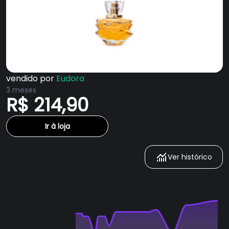
vendido por
Eudora
3 meses
R$ 214,90
Ir à loja
Ver histórico