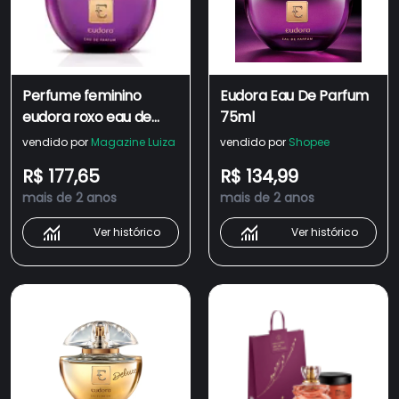
Perfume feminino
Eudora Eau De Parfum
eudora roxo eau de
75ml
parfum 75ml
vendido por
Magazine Luiza
vendido por
Shopee
R$ 177,65
R$ 134,99
mais de 2 anos
mais de 2 anos
Ver histórico
Ver histórico