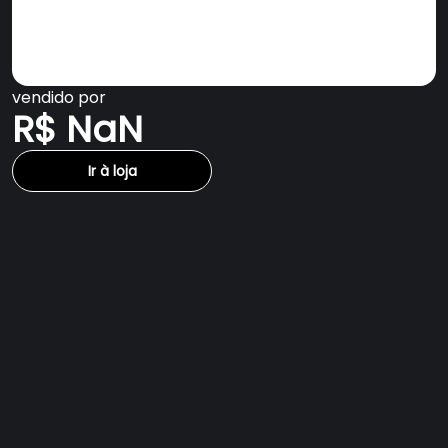
vendido por
R$ NaN
Ir à loja